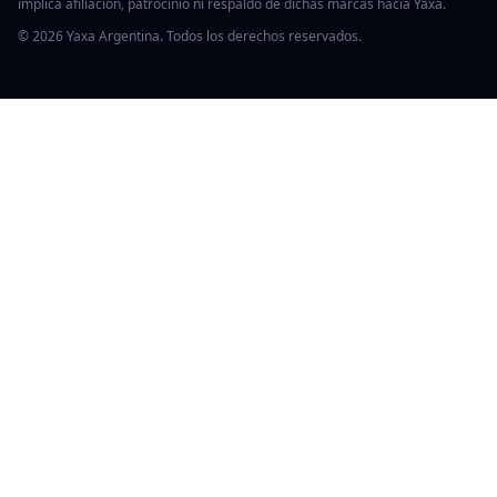
implica afiliación, patrocinio ni respaldo de dichas marcas hacia Yaxa.
© 2026 Yaxa Argentina. Todos los derechos reservados.