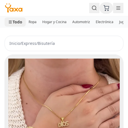
MINI CARRITO
0 productos
Todo
Ropa
Hogar y Cocina
Automotriz
Electrónica
Jugue
Inicio
/
Express
/
Bisutería