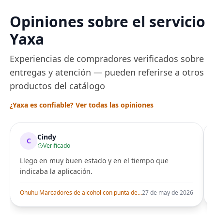
Opiniones sobre el servicio
Yaxa
Experiencias de compradores verificados sobre
entregas y atención — pueden referirse a otros
productos del catálogo
¿Yaxa es confiable? Ver todas las opiniones
Cindy
C
Verificado
Llego en muy buen estado y en el tiempo que
indicaba la aplicación.
i
Ohuhu Marcadores de alcohol con punta de pincel – Juego de marcadores artísticos de doble punta con certificación AP para artistas adultos
27 de may de 2026