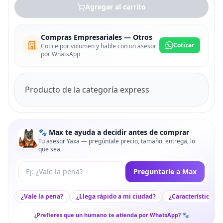
Agregar al carrito
Compras Empresariales — Otros
Cotizar
Cotice por volumen y hable con un asesor
por WhatsApp
Producto de la categoría express
🐾 Max te ayuda a decidir antes de comprar
Tu asesor Yaxa — pregúntale precio, tamaño, entrega, lo
que sea.
Tu pregunta a Max
Preguntarle a Max
¿Vale la pena?
¿Llega rápido a mi ciudad?
¿Características c
¿Prefieres que un humano te atienda por WhatsApp? 🐾