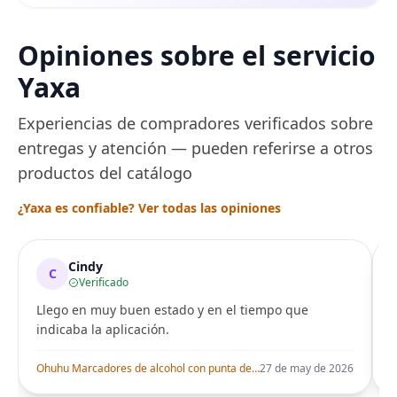
Opiniones sobre el servicio
Yaxa
Experiencias de compradores verificados sobre
entregas y atención — pueden referirse a otros
productos del catálogo
¿Yaxa es confiable? Ver todas las opiniones
Cindy
C
Verificado
Llego en muy buen estado y en el tiempo que
indicaba la aplicación.
i
Ohuhu Marcadores de alcohol con punta de pincel – Juego de marcadores artísticos de doble punta con certificación AP para artistas adultos
27 de may de 2026