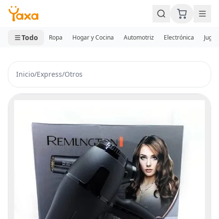
MINI CARRITO
0 productos
Todo
Ropa
Hogar y Cocina
Automotriz
Electrónica
Jugue
Inicio
/
Express
/
Otros