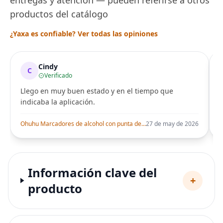
productos del catálogo
¿Yaxa es confiable? Ver todas las opiniones
Cindy
C
Verificado
Llego en muy buen estado y en el tiempo que
indicaba la aplicación.
i
Ohuhu Marcadores de alcohol con punta de pincel – Juego de marcadores artísticos de doble punta con certificación AP para artistas adultos
27 de may de 2026
Información clave del
+
producto