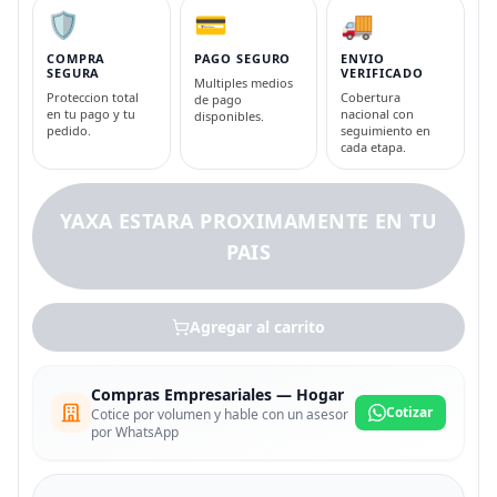
🛡️
💳
🚚
COMPRA
PAGO SEGURO
ENVIO
SEGURA
VERIFICADO
Multiples medios
Proteccion total
Cobertura
de pago
en tu pago y tu
nacional con
disponibles.
pedido.
seguimiento en
cada etapa.
YAXA ESTARA PROXIMAMENTE EN TU
PAIS
Agregar al carrito
Compras Empresariales — Hogar
Cotizar
Cotice por volumen y hable con un asesor
por WhatsApp