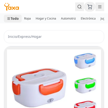
MINI CARRITO
0 productos
Todo
Ropa
Hogar y Cocina
Automotriz
Electrónica
Jugue
Inicio
/
Express
/
Hogar