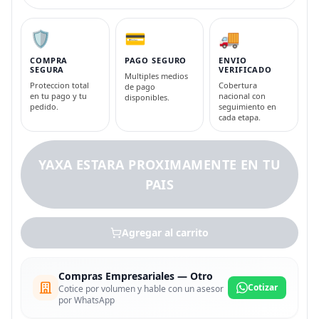
🛡️
💳
🚚
COMPRA
PAGO SEGURO
ENVIO
SEGURA
VERIFICADO
Multiples medios
Proteccion total
Cobertura
de pago
en tu pago y tu
nacional con
disponibles.
pedido.
seguimiento en
cada etapa.
YAXA ESTARA PROXIMAMENTE EN TU
PAIS
Agregar al carrito
Compras Empresariales — Otro
Cotizar
Cotice por volumen y hable con un asesor
por WhatsApp