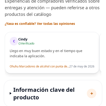
Experiencias de compradores verificados sobre
entregas y atención — pueden referirse a otros
productos del catálogo
¿Yaxa es confiable? Ver todas las opiniones
Cindy
C
Verificado
Llego en muy buen estado y en el tiempo que
indicaba la aplicación.
i
Ohuhu Marcadores de alcohol con punta de pincel – Juego de marcadores artísticos de doble punta con certificación AP para artistas adultos
27 de may de 2026
Información clave del
+
producto