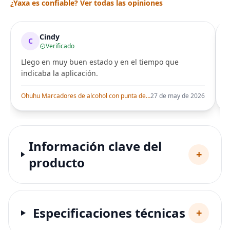
¿Yaxa es confiable? Ver todas las opiniones
Cindy
C
Verificado
Llego en muy buen estado y en el tiempo que
indicaba la aplicación.
i
Ohuhu Marcadores de alcohol con punta de pincel – Juego de marcadores artísticos de doble punta con certificación AP para artistas adultos
27 de may de 2026
Información clave del
+
producto
Especificaciones técnicas
+