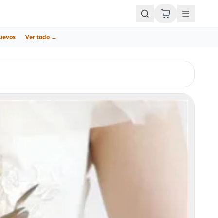
uevos
Ver todo →