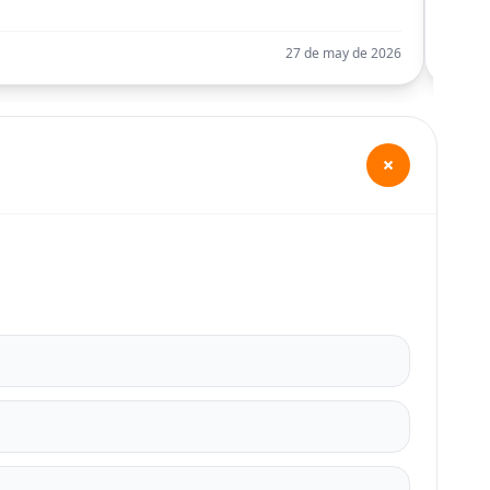
Llego
27 de may de 2026
+