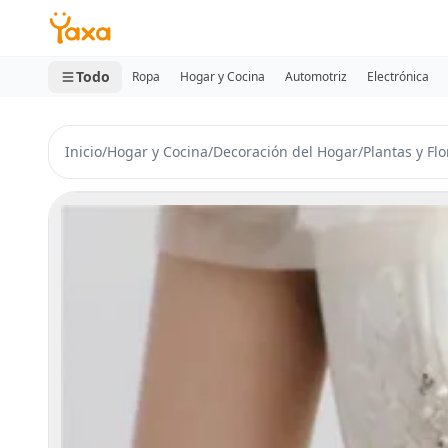
MINI CARRITO
0 productos
Todo
Ropa
Hogar y Cocina
Automotriz
Electrónica
Inicio
/
Hogar y Cocina
/
Decoración del Hogar
/
Plantas y Flo