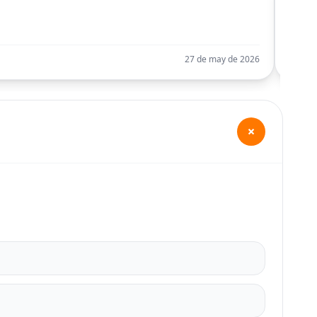
Llego
27 de may de 2026
+