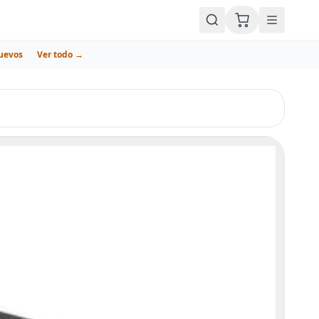
uevos
Ver todo →