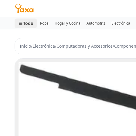
MINI CARRITO
0 productos
Todo
Ropa
Hogar y Cocina
Automotriz
Electrónica
Inicio
/
Electrónica
/
Computadoras y Accesorios
/
Componen