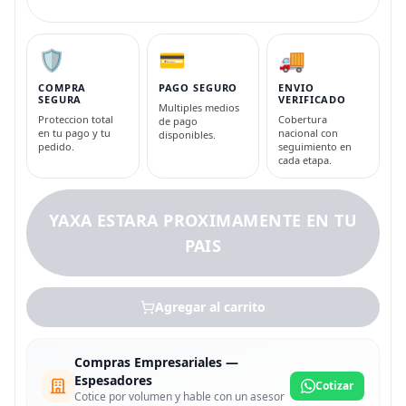
🛡️
💳
🚚
COMPRA
PAGO SEGURO
ENVIO
SEGURA
VERIFICADO
Multiples medios
Proteccion total
Cobertura
de pago
en tu pago y tu
nacional con
disponibles.
pedido.
seguimiento en
cada etapa.
YAXA ESTARA PROXIMAMENTE EN TU
PAIS
Agregar al carrito
Compras Empresariales —
Espesadores
Cotizar
Cotice por volumen y hable con un asesor