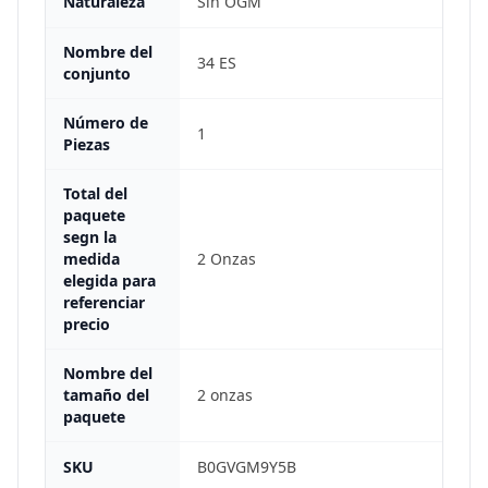
Naturaleza
Sin OGM
Nombre del
34 ES
conjunto
Número de
1
Piezas
Total del
paquete
segn la
medida
2 Onzas
elegida para
referenciar
precio
Nombre del
tamaño del
2 onzas
paquete
SKU
B0GVGM9Y5B