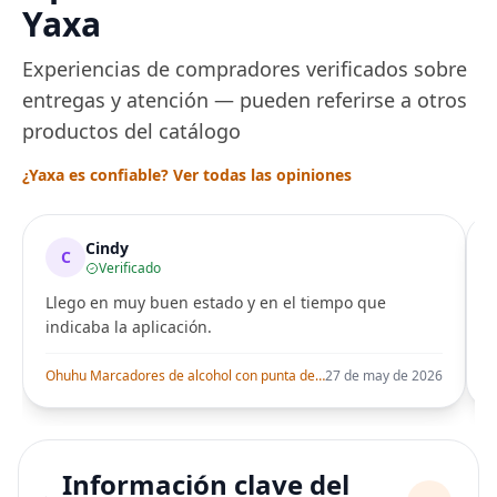
Yaxa
Experiencias de compradores verificados sobre
entregas y atención — pueden referirse a otros
productos del catálogo
¿Yaxa es confiable? Ver todas las opiniones
Cindy
C
Verificado
Llego en muy buen estado y en el tiempo que
indicaba la aplicación.
i
Ohuhu Marcadores de alcohol con punta de pincel – Juego de marcadores artísticos de doble punta con certificación AP para artistas adultos
27 de may de 2026
Información clave del