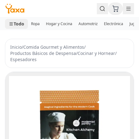
MINI CARRITO
0 productos
Todo
Ropa
Hogar y Cocina
Automotriz
Electrónica
Jugue
Inicio
/
Comida Gourmet y Alimentos
/
Productos Básicos de Despensa
/
Cocinar y Hornear
/
Espesadores