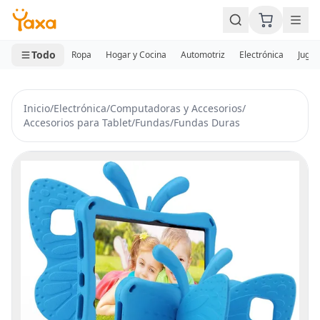
MINI CARRITO
0 productos
Todo
Ropa
Hogar y Cocina
Automotriz
Electrónica
Jugue
Inicio
/
Electrónica
/
Computadoras y Accesorios
/
Accesorios para Tablet
/
Fundas
/
Fundas Duras