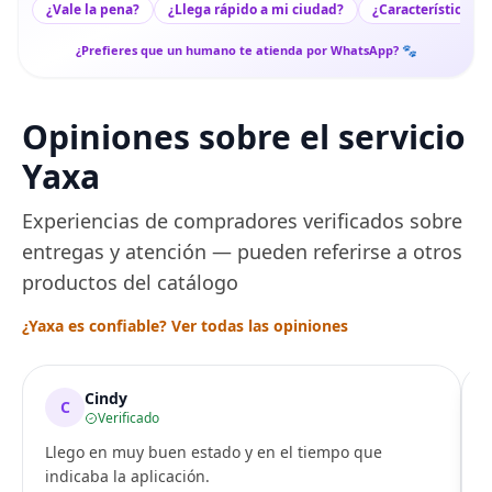
¿Vale la pena?
¿Llega rápido a mi ciudad?
¿Características c
¿Prefieres que un humano te atienda por WhatsApp? 🐾
Opiniones sobre el servicio
Yaxa
Experiencias de compradores verificados sobre
entregas y atención — pueden referirse a otros
productos del catálogo
¿Yaxa es confiable? Ver todas las opiniones
Cindy
C
Verificado
Llego en muy buen estado y en el tiempo que
indicaba la aplicación.
i