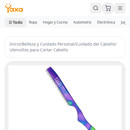
MINI CARRITO
0 productos
Todo
Ropa
Hogar y Cocina
Automotriz
Electrónica
Jugue
Inicio
/
Belleza y Cuidado Personal
/
Cuidado del Cabello
/
Utensillos para Cortar Cabello