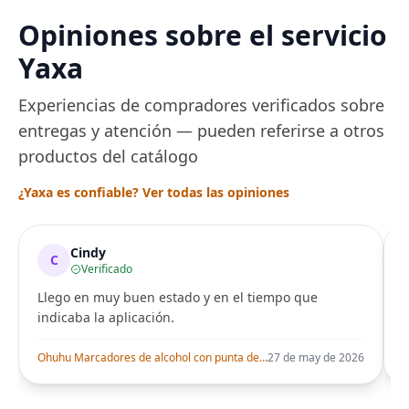
Opiniones sobre el servicio
Yaxa
Experiencias de compradores verificados sobre
entregas y atención — pueden referirse a otros
productos del catálogo
¿Yaxa es confiable? Ver todas las opiniones
Cindy
C
Verificado
Llego en muy buen estado y en el tiempo que
indicaba la aplicación.
i
Ohuhu Marcadores de alcohol con punta de pincel – Juego de marcadores artísticos de doble punta con certificación AP para artistas adultos
27 de may de 2026