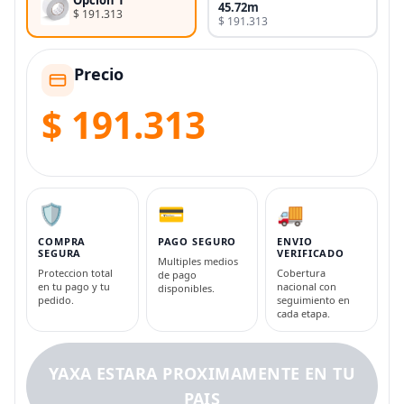
Opcion 1
45.72m
$ 191.313
$ 191.313
Precio
$ 191.313
🛡️
💳
🚚
COMPRA
PAGO SEGURO
ENVIO
SEGURA
VERIFICADO
Multiples medios
Proteccion total
Cobertura
de pago
en tu pago y tu
nacional con
disponibles.
pedido.
seguimiento en
cada etapa.
YAXA ESTARA PROXIMAMENTE EN TU
PAIS