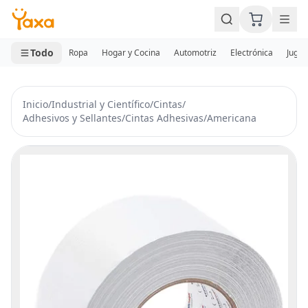
MINI CARRITO
0 productos
Todo
Ropa
Hogar y Cocina
Automotriz
Electrónica
Jugue
Inicio
/
Industrial y Científico
/
Cintas
/
Adhesivos y Sellantes
/
Cintas Adhesivas
/
Americana