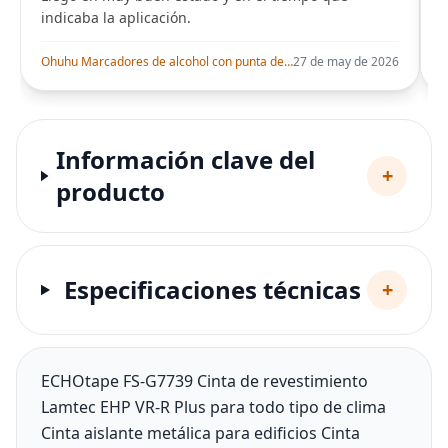
indicaba la aplicación.
i
Ohuhu Marcadores de alcohol con punta de pincel – Juego de marcadores artísticos de doble punta con certificación AP para artistas adultos
27 de may de 2026
Información clave del
+
producto
Especificaciones técnicas
+
ECHOtape FS-G7739 Cinta de revestimiento
Lamtec EHP VR-R Plus para todo tipo de clima
Cinta aislante metálica para edificios Cinta