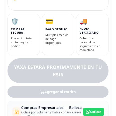
🛡️
💳
🚚
COMPRA
PAGO SEGURO
ENVIO
SEGURA
VERIFICADO
Multiples medios
Proteccion total
Cobertura
de pago
en tu pago y tu
nacional con
disponibles.
pedido.
seguimiento en
cada etapa.
YAXA ESTARA PROXIMAMENTE EN TU
PAIS
Agregar al carrito
Compras Empresariales — Belleza
Cotizar
Cotice por volumen y hable con un asesor