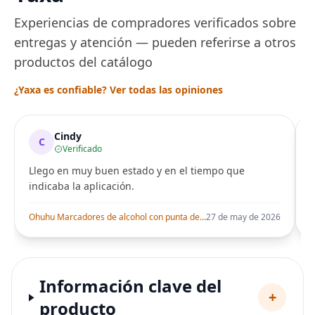
Experiencias de compradores verificados sobre
entregas y atención — pueden referirse a otros
productos del catálogo
¿Yaxa es confiable? Ver todas las opiniones
Cindy
C
Verificado
Llego en muy buen estado y en el tiempo que
indicaba la aplicación.
i
Ohuhu Marcadores de alcohol con punta de pincel – Juego de marcadores artísticos de doble punta con certificación AP para artistas adultos
27 de may de 2026
Información clave del
+
producto