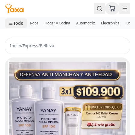
MINI CARRITO
0 productos
Todo
Ropa
Hogar y Cocina
Automotriz
Electrónica
Jugue
Inicio
/
Express
/
Belleza