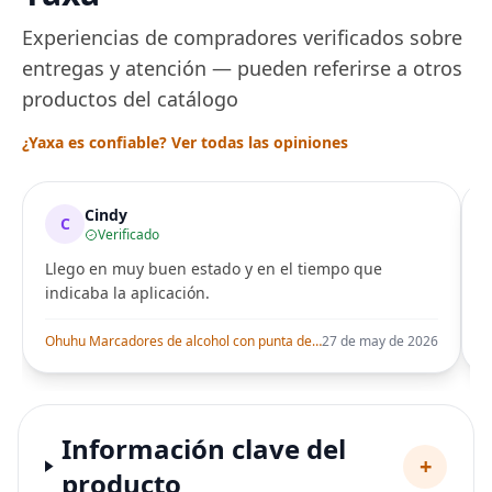
Experiencias de compradores verificados sobre
entregas y atención — pueden referirse a otros
productos del catálogo
¿Yaxa es confiable? Ver todas las opiniones
Cindy
C
Verificado
Llego en muy buen estado y en el tiempo que
indicaba la aplicación.
i
Ohuhu Marcadores de alcohol con punta de pincel – Juego de marcadores artísticos de doble punta con certificación AP para artistas adultos
27 de may de 2026
Información clave del
+
producto