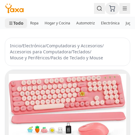
MINI CARRITO
0 productos
Todo
Ropa
Hogar y Cocina
Automotriz
Electrónica
Jugue
Inicio
/
Electrónica
/
Computadoras y Accesorios
/
Accesorios para Computadora
/
Teclados
/
Mouse y Periféricos
/
Packs de Teclado y Mouse