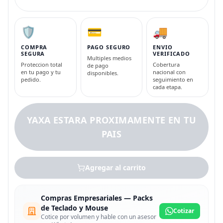
🛡️
💳
🚚
COMPRA
PAGO SEGURO
ENVIO
SEGURA
VERIFICADO
Multiples medios
Proteccion total
Cobertura
de pago
en tu pago y tu
nacional con
disponibles.
pedido.
seguimiento en
cada etapa.
YAXA ESTARA PROXIMAMENTE EN TU
PAIS
Agregar al carrito
Compras Empresariales — Packs
de Teclado y Mouse
Cotizar
Cotice por volumen y hable con un asesor