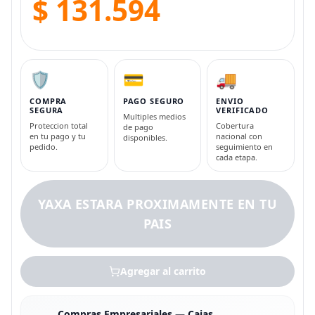
$ 131.594
🛡️
💳
🚚
COMPRA
PAGO SEGURO
ENVIO
SEGURA
VERIFICADO
Multiples medios
Proteccion total
Cobertura
de pago
en tu pago y tu
nacional con
disponibles.
pedido.
seguimiento en
cada etapa.
YAXA ESTARA PROXIMAMENTE EN TU
PAIS
Agregar al carrito
Compras Empresariales — Cajas