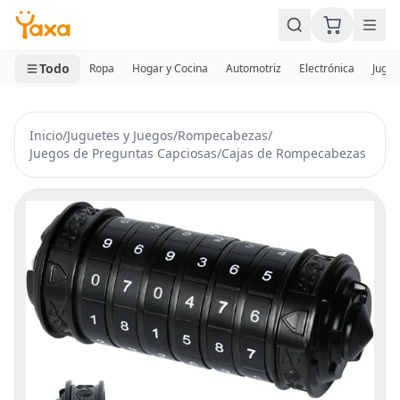
MINI CARRITO
0 productos
Todo
Ropa
Hogar y Cocina
Automotriz
Electrónica
Jugue
Inicio
/
Juguetes y Juegos
/
Rompecabezas
/
Juegos de Preguntas Capciosas
/
Cajas de Rompecabezas