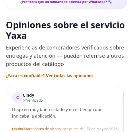
¿Prefieres que un humano te atienda por WhatsApp? 🐾
Opiniones sobre el servicio
Yaxa
Experiencias de compradores verificados sobre
entregas y atención — pueden referirse a otros
productos del catálogo
¿Yaxa es confiable? Ver todas las opiniones
Cindy
C
Verificado
Llego en muy buen estado y en el tiempo que
indicaba la aplicación.
i
Ohuhu Marcadores de alcohol con punta de pincel – Juego de marcadores artísticos de doble punta con certificación AP para artistas adultos
27 de may de 2026