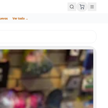
uevos
Ver todo →