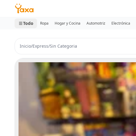
MINI CARRITO
0 productos
Todo
Ropa
Hogar y Cocina
Automotriz
Electrónica
Inicio
/
Express
/
Sin Categoria