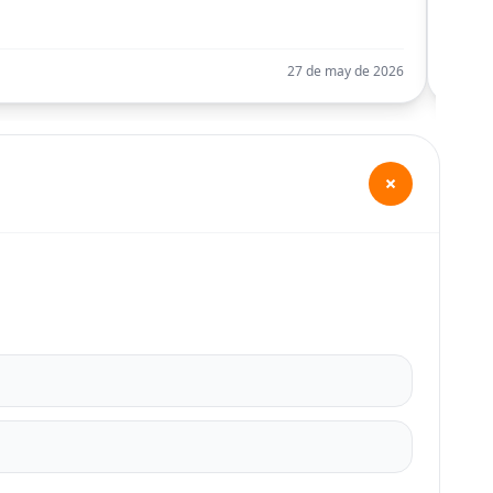
Llego
27 de may de 2026
+