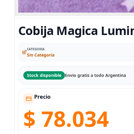
Cobija Magica Lumi
CATEGORIA
Sin Categoria
Stock disponible
Envio gratis a todo Argentina
Precio
$ 78.034