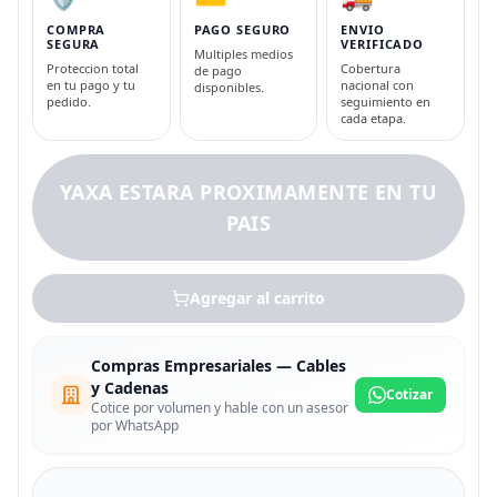
COMPRA
PAGO SEGURO
ENVIO
SEGURA
VERIFICADO
Multiples medios
Proteccion total
Cobertura
de pago
en tu pago y tu
nacional con
disponibles.
pedido.
seguimiento en
cada etapa.
YAXA ESTARA PROXIMAMENTE EN TU
PAIS
Agregar al carrito
Compras Empresariales — Cables
y Cadenas
Cotizar
Cotice por volumen y hable con un asesor
por WhatsApp