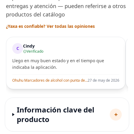
entregas y atención — pueden referirse a otros
productos del catálogo
¿Yaxa es confiable? Ver todas las opiniones
Cindy
C
Verificado
Llego en muy buen estado y en el tiempo que
indicaba la aplicación.
i
Ohuhu Marcadores de alcohol con punta de pincel – Juego de marcadores artísticos de doble punta con certificación AP para artistas adultos
27 de may de 2026
Información clave del
+
producto