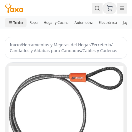
MINI CARRITO
0 productos
Todo
Ropa
Hogar y Cocina
Automotriz
Electrónica
Jugue
Inicio
/
Herramientas y Mejoras del Hogar
/
Ferretería
/
Candados y Aldabas para Candados
/
Cables y Cadenas