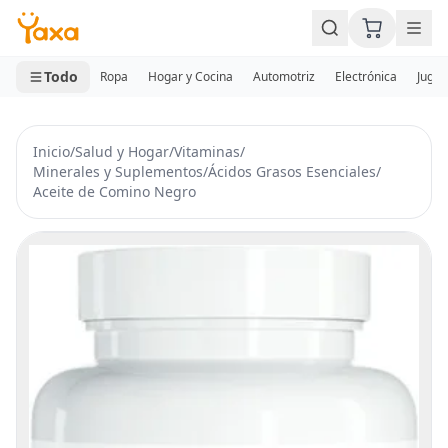
MINI CARRITO
0 productos
Todo
Ropa
Hogar y Cocina
Automotriz
Electrónica
Jugue
Inicio
/
Salud y Hogar
/
Vitaminas
/
Minerales y Suplementos
/
Ácidos Grasos Esenciales
/
Aceite de Comino Negro