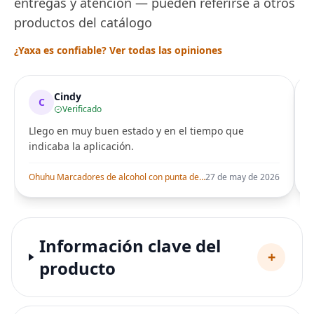
entregas y atención — pueden referirse a otros
productos del catálogo
¿Yaxa es confiable? Ver todas las opiniones
Cindy
C
Verificado
Llego en muy buen estado y en el tiempo que
indicaba la aplicación.
i
Ohuhu Marcadores de alcohol con punta de pincel – Juego de marcadores artísticos de doble punta con certificación AP para artistas adultos
27 de may de 2026
Información clave del
+
producto