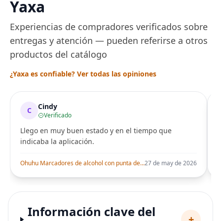
Yaxa
Experiencias de compradores verificados sobre
entregas y atención — pueden referirse a otros
productos del catálogo
¿Yaxa es confiable? Ver todas las opiniones
Cindy
C
Verificado
Llego en muy buen estado y en el tiempo que
indicaba la aplicación.
i
Ohuhu Marcadores de alcohol con punta de pincel – Juego de marcadores artísticos de doble punta con certificación AP para artistas adultos
27 de may de 2026
Información clave del
+