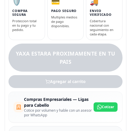
🛡️
💳
🚚
COMPRA
PAGO SEGURO
ENVIO
SEGURA
VERIFICADO
Multiples medios
Proteccion total
Cobertura
de pago
en tu pago y tu
nacional con
disponibles.
pedido.
seguimiento en
cada etapa.
YAXA ESTARA PROXIMAMENTE EN TU
PAIS
Agregar al carrito
Compras Empresariales — Ligas
para Cabello
Cotizar
Cotice por volumen y hable con un asesor
por WhatsApp