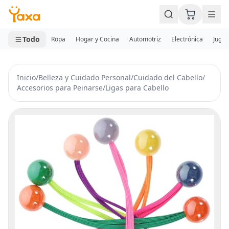
MINI CARRITO
0 productos
Todo
Ropa
Hogar y Cocina
Automotriz
Electrónica
Jugue
Inicio
/
Belleza y Cuidado Personal
/
Cuidado del Cabello
/
Accesorios para Peinarse
/
Ligas para Cabello