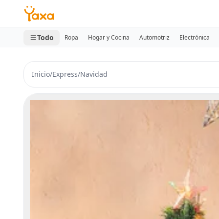
MINI CARRITO
0 productos
Todo
Ropa
Hogar y Cocina
Automotriz
Electrónica
Inicio
/
Express
/
Navidad