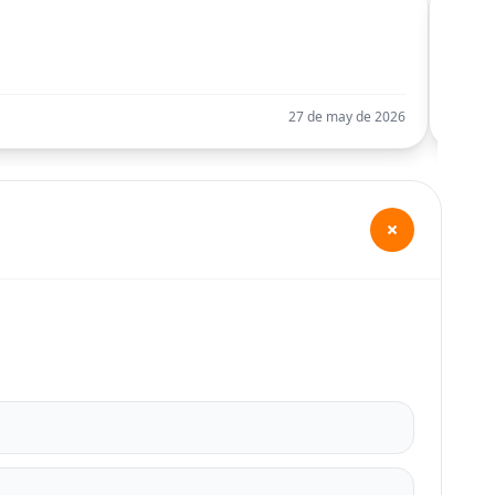
C
Llego
27 de may de 2026
+