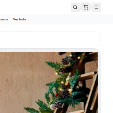
uevos
Ver todo →