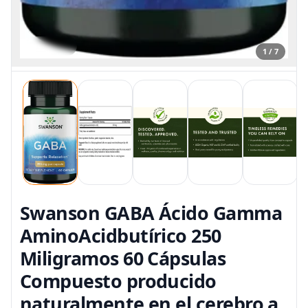
1 / 7
Swanson GABA Ácido Gamma
AminoAcidbutírico 250
Miligramos 60 Cápsulas
Compuesto producido
naturalmente en el cerebro a