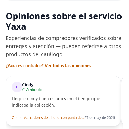
Opiniones sobre el servicio
Yaxa
Experiencias de compradores verificados sobre
entregas y atención — pueden referirse a otros
productos del catálogo
¿Yaxa es confiable? Ver todas las opiniones
Cindy
C
Verificado
Llego en muy buen estado y en el tiempo que
indicaba la aplicación.
i
Ohuhu Marcadores de alcohol con punta de pincel – Juego de marcadores artísticos de doble punta con certificación AP para artistas adultos
27 de may de 2026