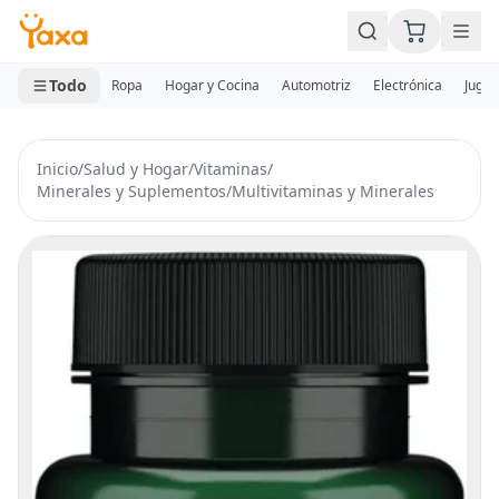
MINI CARRITO
0 productos
Todo
Ropa
Hogar y Cocina
Automotriz
Electrónica
Jugue
Inicio
/
Salud y Hogar
/
Vitaminas
/
Minerales y Suplementos
/
Multivitaminas y Minerales