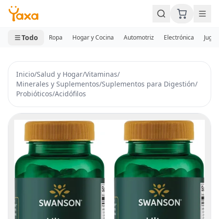
MINI CARRITO
0 productos
Todo
Ropa
Hogar y Cocina
Automotriz
Electrónica
Jugue
Inicio
/
Salud y Hogar
/
Vitaminas
/
Minerales y Suplementos
/
Suplementos para Digestión
/
Probióticos
/
Acidófilos