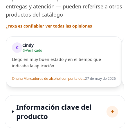
entregas y atención — pueden referirse a otros
productos del catálogo
¿Yaxa es confiable? Ver todas las opiniones
Cindy
C
Verificado
Llego en muy buen estado y en el tiempo que
indicaba la aplicación.
i
Ohuhu Marcadores de alcohol con punta de pincel – Juego de marcadores artísticos de doble punta con certificación AP para artistas adultos
27 de may de 2026
Información clave del
+
producto