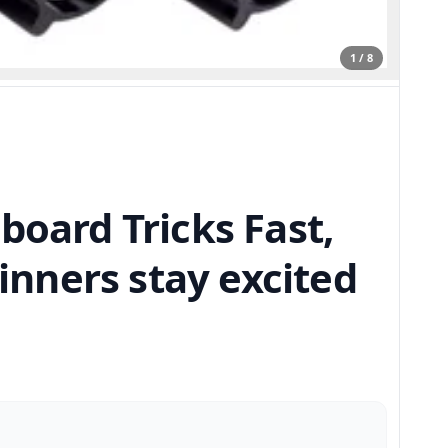
1 / 8
board Tricks Fast,
ginners stay excited