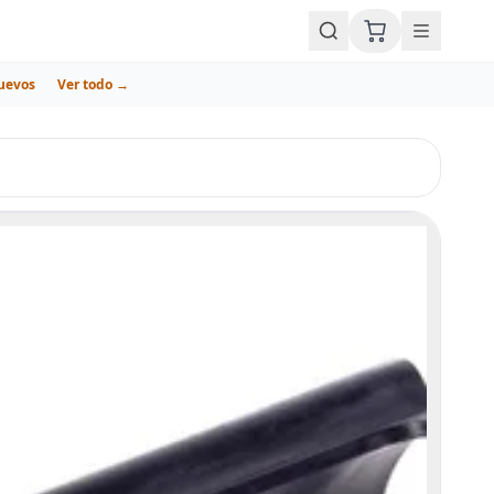
uevos
Ver todo →