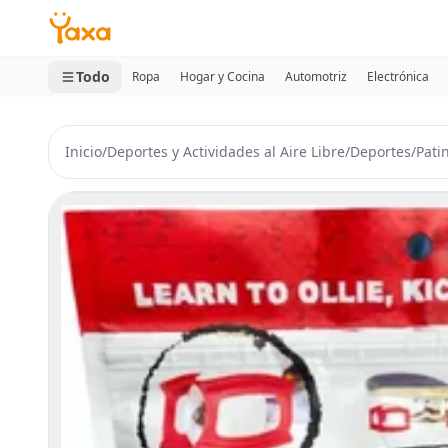
MINI CARRITO
0 productos
Todo
Ropa
Hogar y Cocina
Automotriz
Electrónica
Inicio
/
Deportes y Actividades al Aire Libre
/
Deportes
/
Pati