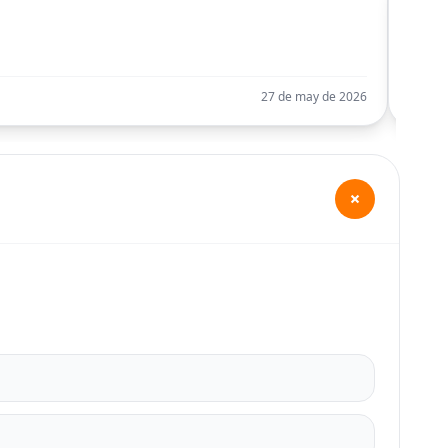
C
Llego
27 de may de 2026
+