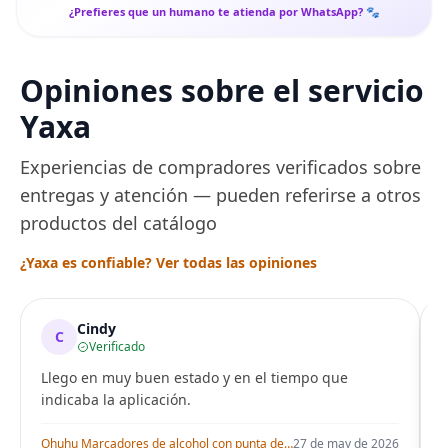
¿Prefieres que un humano te atienda por WhatsApp? 🐾
Opiniones sobre el servicio
Yaxa
Experiencias de compradores verificados sobre
entregas y atención — pueden referirse a otros
productos del catálogo
¿Yaxa es confiable? Ver todas las opiniones
Cindy
C
Verificado
Llego en muy buen estado y en el tiempo que
indicaba la aplicación.
i
Ohuhu Marcadores de alcohol con punta de pincel – Juego de marcadores artísticos de doble punta con certificación AP para artistas adultos
27 de may de 2026