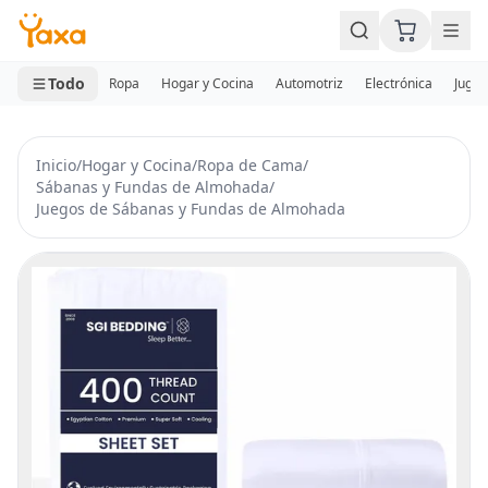
MINI CARRITO
0 productos
Todo
Ropa
Hogar y Cocina
Automotriz
Electrónica
Jugue
Inicio
/
Hogar y Cocina
/
Ropa de Cama
/
Sábanas y Fundas de Almohada
/
Juegos de Sábanas y Fundas de Almohada