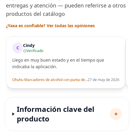
entregas y atención — pueden referirse a otros
productos del catálogo
¿Yaxa es confiable? Ver todas las opiniones
Cindy
C
Verificado
Llego en muy buen estado y en el tiempo que
indicaba la aplicación.
i
Ohuhu Marcadores de alcohol con punta de pincel – Juego de marcadores artísticos de doble punta con certificación AP para artistas adultos
27 de may de 2026
Información clave del
+
producto