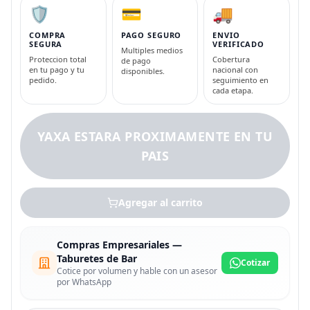
🛡️
💳
🚚
COMPRA
PAGO SEGURO
ENVIO
SEGURA
VERIFICADO
Multiples medios
Proteccion total
Cobertura
de pago
en tu pago y tu
nacional con
disponibles.
pedido.
seguimiento en
cada etapa.
YAXA ESTARA PROXIMAMENTE EN TU
PAIS
Agregar al carrito
Compras Empresariales —
Taburetes de Bar
Cotizar
Cotice por volumen y hable con un asesor
por WhatsApp