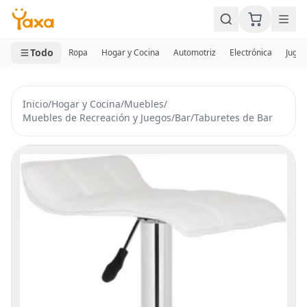
MINI CARRITO
0 productos
Todo
Ropa
Hogar y Cocina
Automotriz
Electrónica
Jugue
Inicio
/
Hogar y Cocina
/
Muebles
/
Muebles de Recreación y Juegos
/
Bar
/
Taburetes de Bar