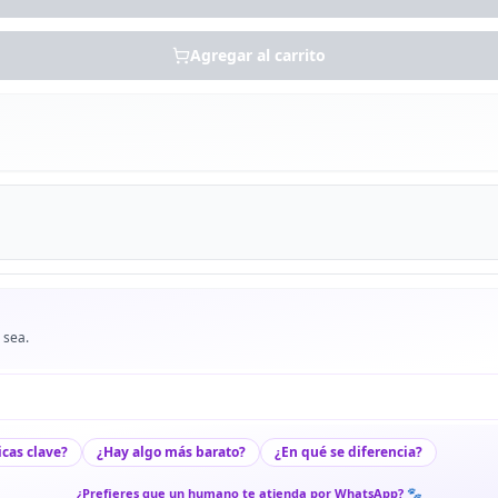
Agregar al carrito
 sea.
icas clave?
¿Hay algo más barato?
¿En qué se diferencia?
¿Prefieres que un humano te atienda por WhatsApp? 🐾