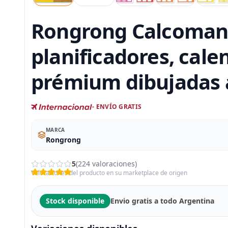
Rongrong Calcomanía
planificadores, calen
prémium dibujadas 
- ENVÍO GRATIS
MARCA
Rongrong
5
(224 valoraciones)
Valoraciones del producto en su marketplace de origen
Stock disponible
Envio gratis a todo Argentina