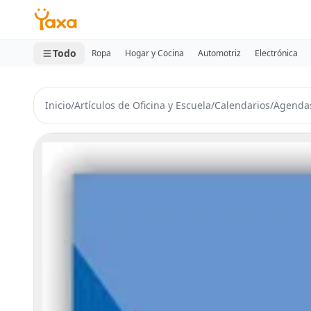
MINI CARRITO
0 productos
Todo
Ropa
Hogar y Cocina
Automotriz
Electrónica
Inicio
/
Artículos de Oficina y Escuela
/
Calendarios
/
Agendas