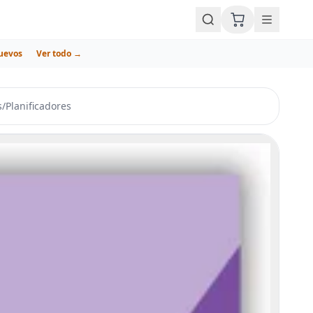
uevos
Ver todo →
s
/
Planificadores