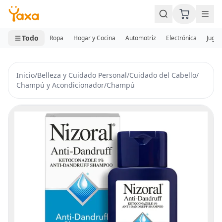
MINI CARRITO
0 productos
Todo
Ropa
Hogar y Cocina
Automotriz
Electrónica
Jugue
Inicio
/
Belleza y Cuidado Personal
/
Cuidado del Cabello
/
Champú y Acondicionador
/
Champú