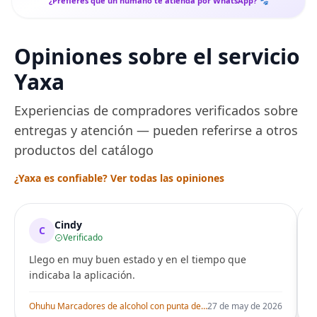
¿Prefieres que un humano te atienda por WhatsApp? 🐾
Opiniones sobre el servicio
Yaxa
Experiencias de compradores verificados sobre
entregas y atención — pueden referirse a otros
productos del catálogo
¿Yaxa es confiable? Ver todas las opiniones
Cindy
C
Verificado
Llego en muy buen estado y en el tiempo que
indicaba la aplicación.
i
Ohuhu Marcadores de alcohol con punta de pincel – Juego de marcadores artísticos de doble punta con certificación AP para artistas adultos
27 de may de 2026