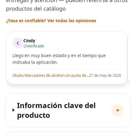
productos del catálogo
¿Yaxa es confiable? Ver todas las opiniones
Cindy
C
Verificado
Llego en muy buen estado y en el tiempo que
indicaba la aplicación.
i
Ohuhu Marcadores de alcohol con punta de pincel – Juego de marcadores artísticos de doble punta con certificación AP para artistas adultos
27 de may de 2026
Información clave del
+
producto