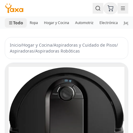
MINI CARRITO
0 productos
Todo
Ropa
Hogar y Cocina
Automotriz
Electrónica
Jugue
Inicio
/
Hogar y Cocina
/
Aspiradoras y Cuidado de Pisos
/
Aspiradoras
/
Aspiradoras Robóticas