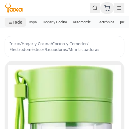
MINI CARRITO
0 productos
Todo
Ropa
Hogar y Cocina
Automotriz
Electrónica
Jugue
Inicio
/
Hogar y Cocina
/
Cocina y Comedor
/
Electrodomésticos
/
Licuadoras
/
Mini Licuadoras