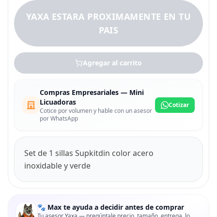
YAXA ESTARA PROXIMAMENTE EN TU
PAIS
Agregar al carrito
Compras Empresariales — Mini
Licuadoras
Cotizar
Cotice por volumen y hable con un asesor
por WhatsApp
Set de 1 sillas Supkitdin color acero
inoxidable y verde
🐾 Max te ayuda a decidir antes de comprar
Tu asesor Yaxa — pregúntale precio, tamaño, entrega, lo