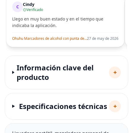
Cindy
C
Verificado
Llego en muy buen estado y en el tiempo que
indicaba la aplicación.
i
Ohuhu Marcadores de alcohol con punta de pincel – Juego de marcadores artísticos de doble punta con certificación AP para artistas adultos
27 de may de 2026
Información clave del
+
producto
Especificaciones técnicas
+