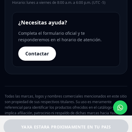
Horario: lunes a viernes de 8:00 a.m. a 6:00 p.m. (UTC -5)
¿Necesitas ayuda?
Completa el formulario oficial y te
responderemos en el horario de atención.
Contactar
Todas las marcas, logos y nombres comerciales mencionados en este sitio
son propiedad de sus respectivos titulares. Su uso es meramente
referencial para identificar los productos ofrecidos en el catálogo y no
implica afiliación, patrocinio ni respaldo de dichas marcas hacia Yaxa.
© 2026 Yaxa Argentina. Todos los derechos reservados.
YAXA ESTARA PROXIMAMENTE EN TU PAIS