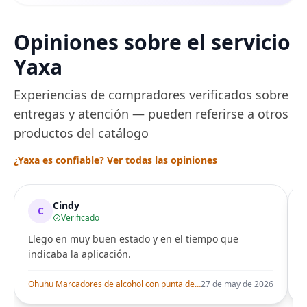
Opiniones sobre el servicio
Yaxa
Experiencias de compradores verificados sobre
entregas y atención — pueden referirse a otros
productos del catálogo
¿Yaxa es confiable? Ver todas las opiniones
Cindy
C
Verificado
Llego en muy buen estado y en el tiempo que
indicaba la aplicación.
i
Ohuhu Marcadores de alcohol con punta de pincel – Juego de marcadores artísticos de doble punta con certificación AP para artistas adultos
27 de may de 2026