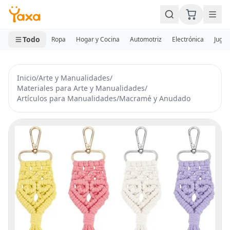
MINI CARRITO
0 productos
Todo
Ropa
Hogar y Cocina
Automotriz
Electrónica
Jugue
Inicio
/
Arte y Manualidades
/
Materiales para Arte y Manualidades
/
Artículos para Manualidades
/
Macramé y Anudado