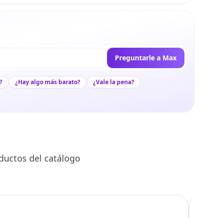
Preguntarle a Max
?
¿Hay algo más barato?
¿Vale la pena?
ductos del catálogo
C