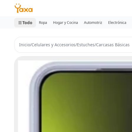
MINI CARRITO
0 productos
Todo
Ropa
Hogar y Cocina
Automotriz
Electrónica
Inicio
/
Celulares y Accesorios
/
Estuches
/
Carcasas Básicas