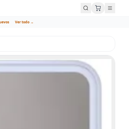
uevos
Ver todo →