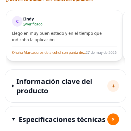
Cindy
C
Verificado
Llego en muy buen estado y en el tiempo que
indicaba la aplicación.
i
Ohuhu Marcadores de alcohol con punta de pincel – Juego de marcadores artísticos de doble punta con certificación AP para artistas adultos
27 de may de 2026
Información clave del
+
producto
Especificaciones técnicas
+