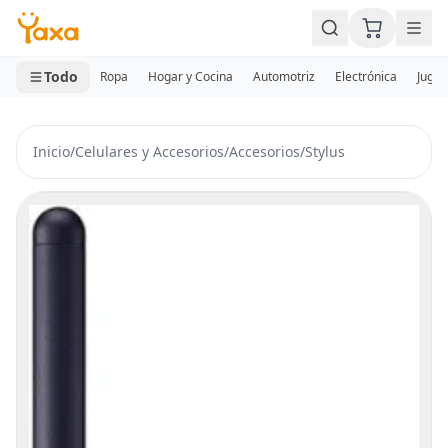
MINI CARRITO
0 productos
Todo
Ropa
Hogar y Cocina
Automotriz
Electrónica
Jugue
Inicio
/
Celulares y Accesorios
/
Accesorios
/
Stylus