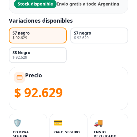
Stock disponible
Envio gratis a todo Argentina
Variaciones disponibles
S7 negro
S7 negro
$ 92.629
$ 92.629
S8 Negro
$ 92.629
Precio
$ 92.629
🛡️
💳
🚚
COMPRA
PAGO SEGURO
ENVIO
SEGURA
VERIFICADO