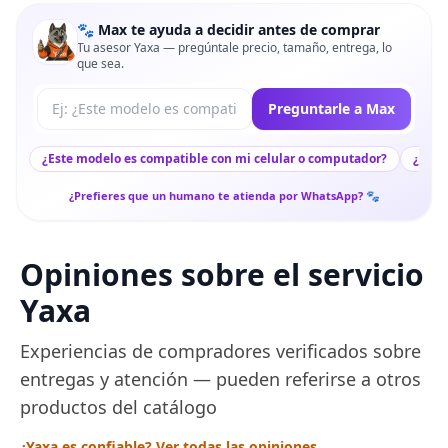
🐾 Max te ayuda a decidir antes de comprar
Tu asesor Yaxa — pregúntale precio, tamaño, entrega, lo
que sea.
Tu pregunta a Max
Preguntarle a Max
¿Este modelo es compatible con mi celular o computador?
¿Lleg
¿Prefieres que un humano te atienda por WhatsApp? 🐾
Opiniones sobre el servicio
Yaxa
Experiencias de compradores verificados sobre
entregas y atención — pueden referirse a otros
productos del catálogo
¿Yaxa es confiable? Ver todas las opiniones