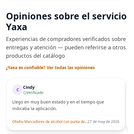
Opiniones sobre el servicio
Yaxa
Experiencias de compradores verificados sobre
entregas y atención — pueden referirse a otros
productos del catálogo
¿Yaxa es confiable? Ver todas las opiniones
Cindy
C
Verificado
Llego en muy buen estado y en el tiempo que
indicaba la aplicación.
i
Ohuhu Marcadores de alcohol con punta de pincel – Juego de marcadores artísticos de doble punta con certificación AP para artistas adultos
27 de may de 2026