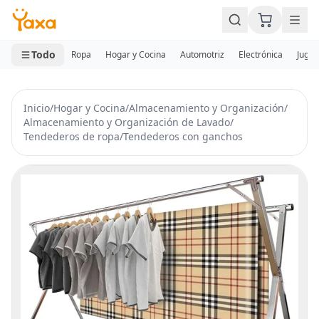
MINI CARRITO
0 productos
Todo
Ropa
Hogar y Cocina
Automotriz
Electrónica
Jugue
Inicio
/
Hogar y Cocina
/
Almacenamiento y Organización
/
Almacenamiento y Organización de Lavado
/
Tendederos de ropa
/
Tendederos con ganchos