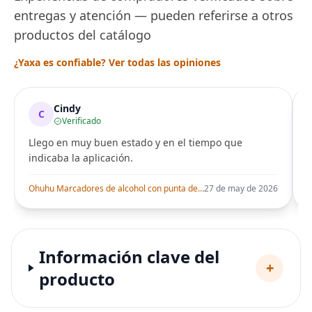
entregas y atención — pueden referirse a otros
productos del catálogo
¿Yaxa es confiable? Ver todas las opiniones
Cindy
C
Verificado
Llego en muy buen estado y en el tiempo que
indicaba la aplicación.
i
Ohuhu Marcadores de alcohol con punta de pincel – Juego de marcadores artísticos de doble punta con certificación AP para artistas adultos
27 de may de 2026
Información clave del
+
producto