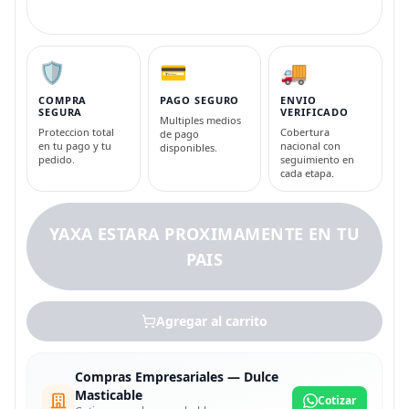
🛡️
💳
🚚
COMPRA
PAGO SEGURO
ENVIO
SEGURA
VERIFICADO
Multiples medios
Proteccion total
Cobertura
de pago
en tu pago y tu
nacional con
disponibles.
pedido.
seguimiento en
cada etapa.
YAXA ESTARA PROXIMAMENTE EN TU
PAIS
Agregar al carrito
Compras Empresariales — Dulce
Masticable
Cotizar