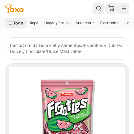
MINI CARRITO
0 productos
Todo
Ropa
Hogar y Cocina
Automotriz
Electrónica
Jugue
Inicio
/
Comida Gourmet y Alimentos
/
Bocadillos y Dulces
/
Dulce y Chocolate
/
Dulce Masticable