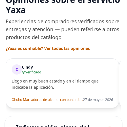
Yaxa
Experiencias de compradores verificados sobre
entregas y atención — pueden referirse a otros
productos del catálogo
¿Yaxa es confiable? Ver todas las opiniones
Cindy
C
Verificado
Llego en muy buen estado y en el tiempo que
indicaba la aplicación.
i
Ohuhu Marcadores de alcohol con punta de pincel – Juego de marcadores artísticos de doble punta con certificación AP para artistas adultos
27 de may de 2026