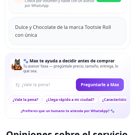
Cotice por volumen y hable con un asesor
por WhatsApp
Dulce y Chocolate de la marca Tootsie Roll
con única
🐾 Max te ayuda a decidir antes de comprar
Tu asesor Yaxa — pregúntale precio, tamaño, entrega, lo
que sea.
Tu pregunta a Max
Preguntarle a Max
¿Vale la pena?
¿Llega rápido a mi ciudad?
¿Características c
¿Prefieres que un humano te atienda por WhatsApp? 🐾
Opiniones sobre el servicio