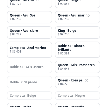
Queen · Gris pardo
Queen · Negro
$ 87.172
$ 99.858
Queen · Azul Spa
Queen · Azul marino
$ 87.282
$ 87.282
Queen · Azul claro
King · Beige
$ 87.282
$ 99.755
Doble XL · Blanco
Completa · Azul marino
brillante
$ 86.403
$ 85.391
Queen · Gris Crosshatch
Doble XL · Gris Oscuro
$ 84.646
Queen · Rosa pálido
Doble · Gris pardo
$ 84.220
Completa · Beige
Completa · Negro