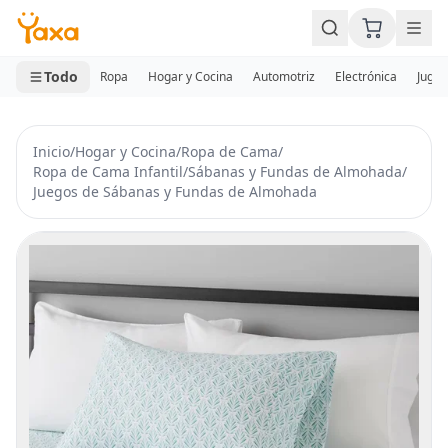
MINI CARRITO
0 productos
Todo
Ropa
Hogar y Cocina
Automotriz
Electrónica
Jugue
Inicio
/
Hogar y Cocina
/
Ropa de Cama
/
Ropa de Cama Infantil
/
Sábanas y Fundas de Almohada
/
Juegos de Sábanas y Fundas de Almohada