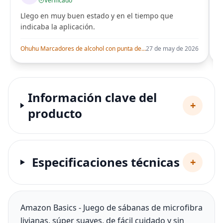
Verificado
Llego en muy buen estado y en el tiempo que
indicaba la aplicación.
i
Ohuhu Marcadores de alcohol con punta de pincel – Juego de marcadores artísticos de doble punta con certificación AP para artistas adultos
27 de may de 2026
Información clave del
+
producto
Especificaciones técnicas
+
Amazon Basics - Juego de sábanas de microfibra
livianas, súper suaves, de fácil cuidado y sin