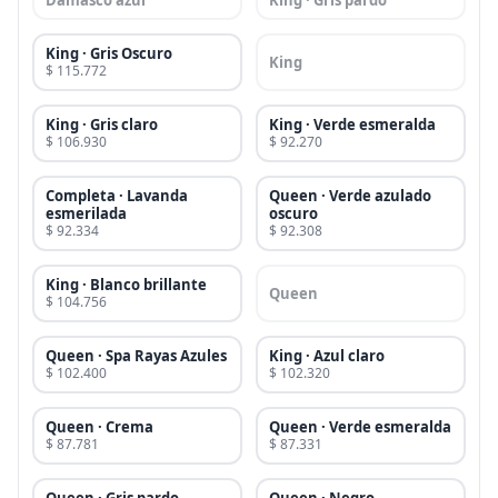
Damasco azul
King · Gris pardo
King · Gris Oscuro
King
$ 115.772
King · Gris claro
King · Verde esmeralda
$ 106.930
$ 92.270
Completa · Lavanda
Queen · Verde azulado
esmerilada
oscuro
$ 92.334
$ 92.308
King · Blanco brillante
Queen
$ 104.756
Queen · Spa Rayas Azules
King · Azul claro
$ 102.400
$ 102.320
Queen · Crema
Queen · Verde esmeralda
$ 87.781
$ 87.331