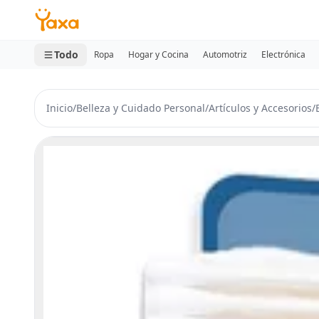
MINI CARRITO
0 productos
Todo
Ropa
Hogar y Cocina
Automotriz
Electrónica
Inicio
/
Belleza y Cuidado Personal
/
Artículos y Accesorios
/