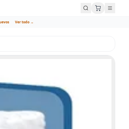
uevos
Ver todo →