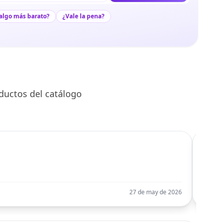
algo más barato?
¿Vale la pena?
ductos del catálogo
C
Llego
27 de may de 2026