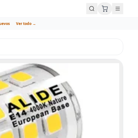
uevos
Ver todo →