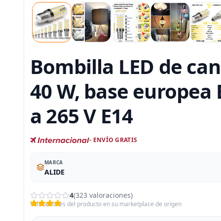
Bombilla LED de can
40 W, base europea 
a 265 V E14
- ENVÍO GRATIS
MARCA
ALIDE
4
(323 valoraciones)
Valoraciones del producto en su marketplace de origen