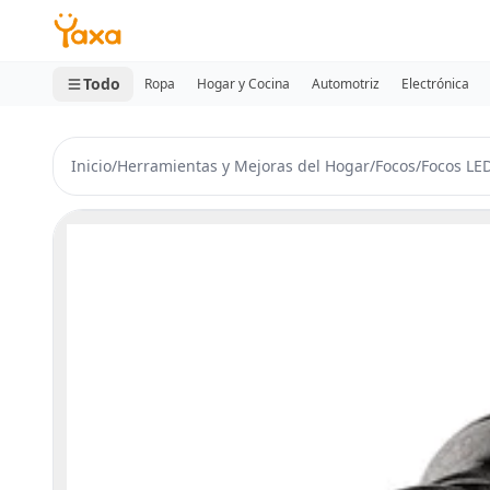
MINI CARRITO
0 productos
Todo
Ropa
Hogar y Cocina
Automotriz
Electrónica
Inicio
/
Herramientas y Mejoras del Hogar
/
Focos
/
Focos LE