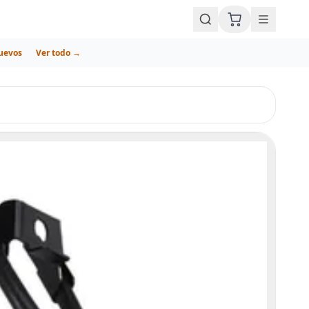
uevos
Ver todo →