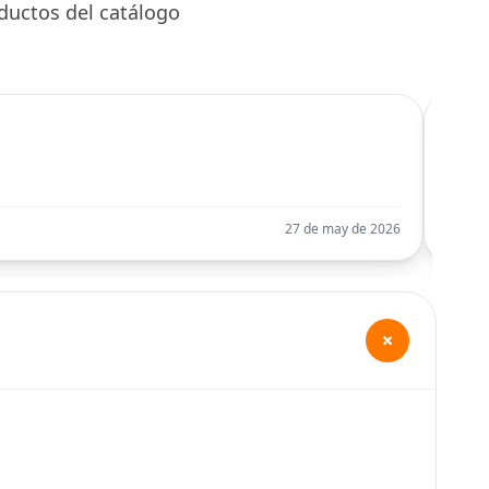
ductos del catálogo
C
Llego
27 de may de 2026
+