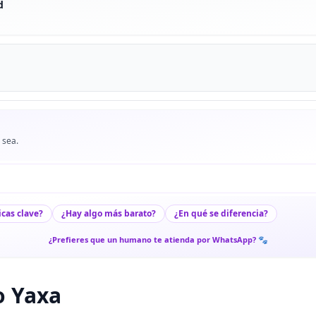
d
 sea.
icas clave?
¿Hay algo más barato?
¿En qué se diferencia?
¿Prefieres que un humano te atienda por WhatsApp? 🐾
o Yaxa