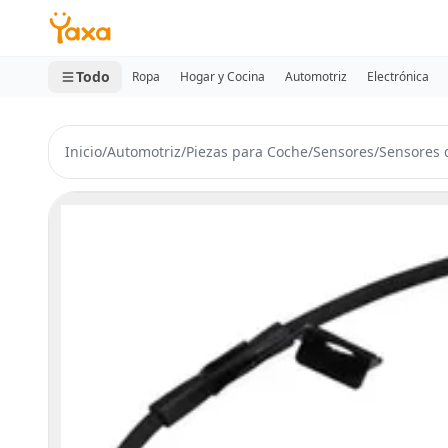
MINI CARRITO
0 productos
Todo
Ropa
Hogar y Cocina
Automotriz
Electrónica
Inicio
/
Automotriz
/
Piezas para Coche
/
Sensores
/
Sensores 