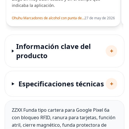
indicaba la aplicación.
i
Ohuhu Marcadores de alcohol con punta de pincel – Juego de marcadores artísticos de doble punta con certificación AP para artistas adultos
27 de may de 2026
Información clave del
+
producto
Especificaciones técnicas
+
ZZXX Funda tipo cartera para Google Pixel 6a
con bloqueo RFID, ranura para tarjetas, función
atril, cierre magnético, funda protectora de