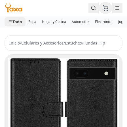
MINI CARRITO
0 productos
Todo
Ropa
Hogar y Cocina
Automotriz
Electrónica
Jugue
Inicio
/
Celulares y Accesorios
/
Estuches
/
Fundas Flip