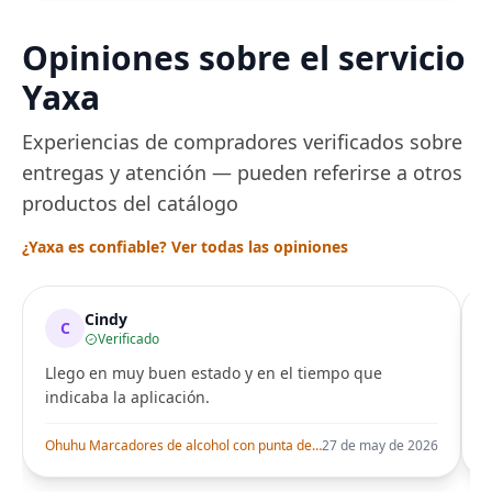
Opiniones sobre el servicio
Yaxa
Experiencias de compradores verificados sobre
entregas y atención — pueden referirse a otros
productos del catálogo
¿Yaxa es confiable? Ver todas las opiniones
Cindy
C
Verificado
Llego en muy buen estado y en el tiempo que
indicaba la aplicación.
i
Ohuhu Marcadores de alcohol con punta de pincel – Juego de marcadores artísticos de doble punta con certificación AP para artistas adultos
27 de may de 2026