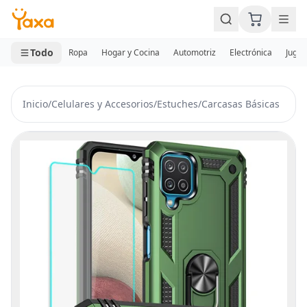
MINI CARRITO
0 productos
Todo
Ropa
Hogar y Cocina
Automotriz
Electrónica
Jugue
Inicio
/
Celulares y Accesorios
/
Estuches
/
Carcasas Básicas