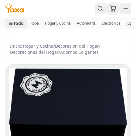
MINI CARRITO
0 productos
Todo
Ropa
Hogar y Cocina
Automotriz
Electrónica
Jugue
Inicio
/
Hogar y Cocina
/
Decoración del Hogar
/
Decoraciones del Hogar
/
Adornos Colgantes