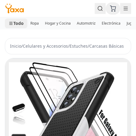
MINI CARRITO
0 productos
Todo
Ropa
Hogar y Cocina
Automotriz
Electrónica
Jugue
Inicio
/
Celulares y Accesorios
/
Estuches
/
Carcasas Básicas