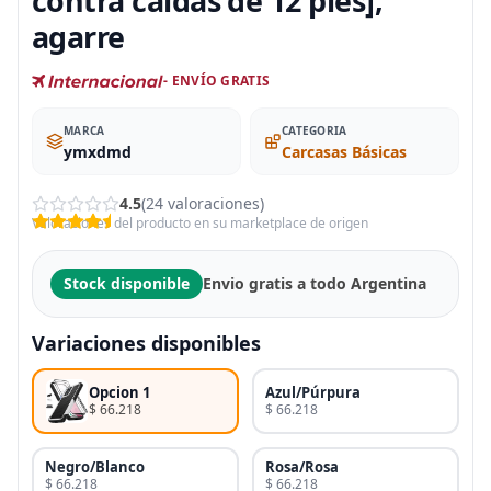
contra caídas de 12 pies],
agarre
- ENVÍO GRATIS
MARCA
CATEGORIA
ymxdmd
Carcasas Básicas
4.5
(24 valoraciones)
Valoraciones del producto en su marketplace de origen
Stock disponible
Envio gratis a todo Argentina
Variaciones disponibles
Opcion 1
Azul/Púrpura
$ 66.218
$ 66.218
Negro/Blanco
Rosa/Rosa
$ 66.218
$ 66.218