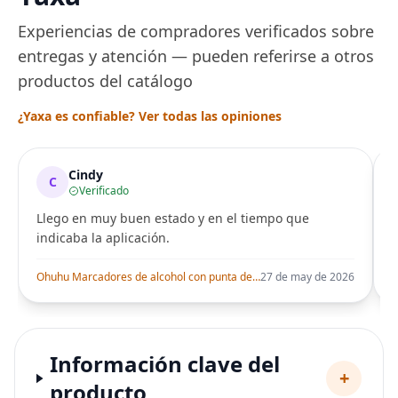
Experiencias de compradores verificados sobre
entregas y atención — pueden referirse a otros
productos del catálogo
¿Yaxa es confiable? Ver todas las opiniones
Cindy
C
Verificado
Llego en muy buen estado y en el tiempo que
indicaba la aplicación.
i
Ohuhu Marcadores de alcohol con punta de pincel – Juego de marcadores artísticos de doble punta con certificación AP para artistas adultos
27 de may de 2026
Información clave del
+
producto