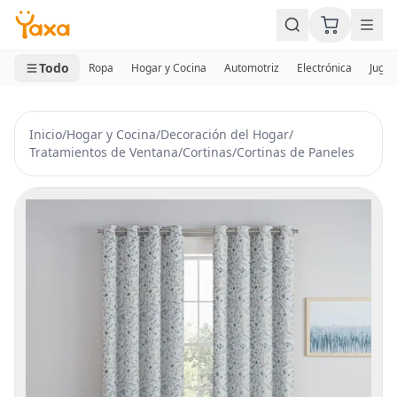
MINI CARRITO
0 productos
Todo
Ropa
Hogar y Cocina
Automotriz
Electrónica
Jugue
Inicio
/
Hogar y Cocina
/
Decoración del Hogar
/
Tratamientos de Ventana
/
Cortinas
/
Cortinas de Paneles