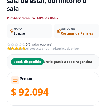
sala de estar, dormitorio o
sala
- ENVÍO GRATIS
MARCA
CATEGORIA
Eclipse
Cortinas de Paneles
5
(3 valoraciones)
Valoraciones del producto en su marketplace de origen
Stock disponible
Envio gratis a todo Argentina
Precio
$ 92.094