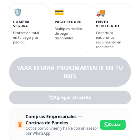
🛡️
💳
🚚
COMPRA
PAGO SEGURO
ENVIO
SEGURA
VERIFICADO
Multiples medios
Proteccion total
Cobertura
de pago
en tu pago y tu
nacional con
disponibles.
pedido.
seguimiento en
cada etapa.
YAXA ESTARA PROXIMAMENTE EN TU
PAIS
Agregar al carrito
Compras Empresariales —
Cortinas de Paneles
Cotizar
Cotice por volumen y hable con un asesor
por WhatsApp