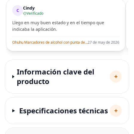
Cindy
C
Verificado
Llego en muy buen estado y en el tiempo que
indicaba la aplicación.
i
Ohuhu Marcadores de alcohol con punta de pincel – Juego de marcadores artísticos de doble punta con certificación AP para artistas adultos
27 de may de 2026
Información clave del
+
producto
Especificaciones técnicas
+