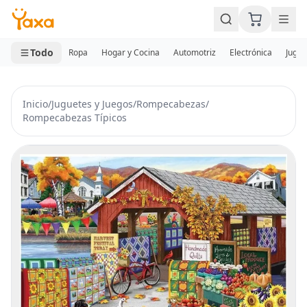
MINI CARRITO
0 productos
Todo
Ropa
Hogar y Cocina
Automotriz
Electrónica
Jugue
Inicio
/
Juguetes y Juegos
/
Rompecabezas
/
Rompecabezas Típicos