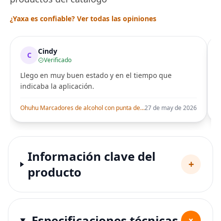
¿Yaxa es confiable? Ver todas las opiniones
Cindy
C
Verificado
Llego en muy buen estado y en el tiempo que
indicaba la aplicación.
i
Ohuhu Marcadores de alcohol con punta de pincel – Juego de marcadores artísticos de doble punta con certificación AP para artistas adultos
27 de may de 2026
Información clave del
+
producto
Especificaciones técnicas
+