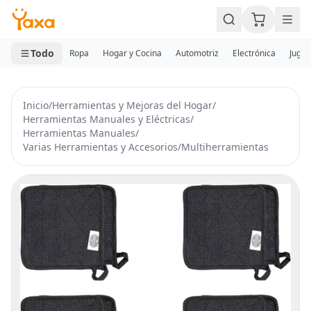
MINI CARRITO
0 productos
Todo
Ropa
Hogar y Cocina
Automotriz
Electrónica
Jugue
Inicio
/
Herramientas y Mejoras del Hogar
/
Herramientas Manuales y Eléctricas
/
Herramientas Manuales
/
Varias Herramientas y Accesorios
/
Multiherramientas