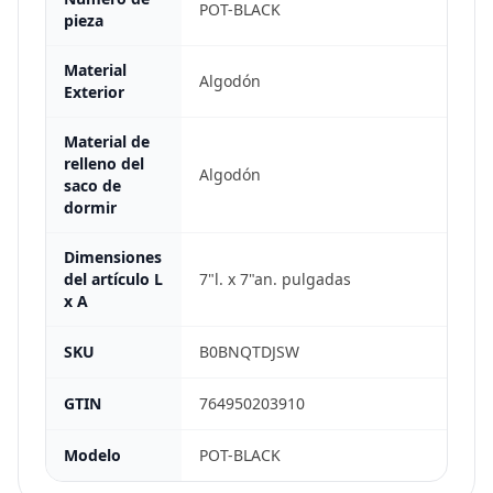
POT-BLACK
pieza
Material
Algodón
Exterior
Material de
relleno del
Algodón
saco de
dormir
Dimensiones
del artículo L
7"l. x 7"an. pulgadas
x A
SKU
B0BNQTDJSW
GTIN
764950203910
Modelo
POT-BLACK