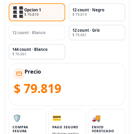
Opcion 1
12 count · Negro
$ 79.819
$ 79.819
12 count · Gris
12 count · Blanco
$ 76.661
144 count · Blanco
$ 76.661
Precio
$ 79.819
🛡️
💳
🚚
COMPRA
PAGO SEGURO
ENVIO
SEGURA
VERIFICADO
Multiples medios