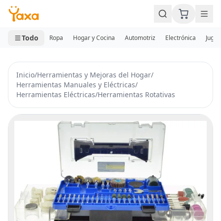
MINI CARRITO
0 productos
Todo
Ropa
Hogar y Cocina
Automotriz
Electrónica
Jugue
Inicio
/
Herramientas y Mejoras del Hogar
/
Herramientas Manuales y Eléctricas
/
Herramientas Eléctricas
/
Herramientas Rotativas