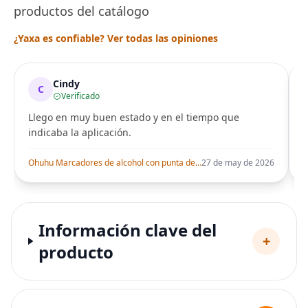
productos del catálogo
¿Yaxa es confiable? Ver todas las opiniones
Cindy
C
Verificado
Llego en muy buen estado y en el tiempo que
indicaba la aplicación.
i
Ohuhu Marcadores de alcohol con punta de pincel – Juego de marcadores artísticos de doble punta con certificación AP para artistas adultos
27 de may de 2026
Información clave del
+
producto