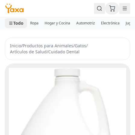
MINI CARRITO
0 productos
Todo
Ropa
Hogar y Cocina
Automotriz
Electrónica
Jugue
Inicio
/
Productos para Animales
/
Gatos
/
Artículos de Salud
/
Cuidado Dental