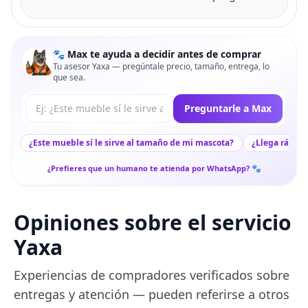
🐾 Max te ayuda a decidir antes de comprar
Tu asesor Yaxa — pregúntale precio, tamaño, entrega, lo
que sea.
Tu pregunta a Max
Preguntarle a Max
¿Este mueble sí le sirve al tamaño de mi mascota?
¿Llega rápido
¿Prefieres que un humano te atienda por WhatsApp? 🐾
Opiniones sobre el servicio
Yaxa
Experiencias de compradores verificados sobre
entregas y atención — pueden referirse a otros