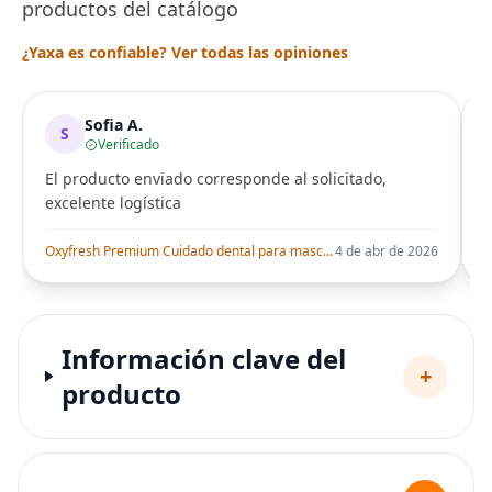
productos del catálogo
¿Yaxa es confiable? Ver todas las opiniones
Sofia A.
S
Verificado
El producto enviado corresponde al solicitado,
excelente logística
i
Oxyfresh Premium Cuidado dental para mascota, aditivo para el agua, elimina el mal aliento, combate sarro, placa, solo tienes que añadirla al agua
4 de abr de 2026
Información clave del
+
producto