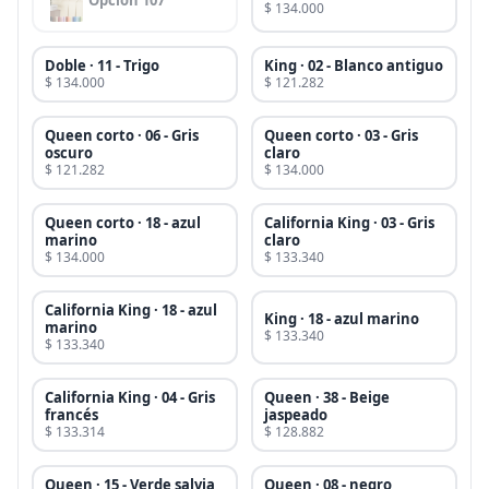
Opcion 107
$ 134.000
Doble · 11 - Trigo
King · 02 - Blanco antiguo
$ 134.000
$ 121.282
Queen corto · 06 - Gris
Queen corto · 03 - Gris
oscuro
claro
$ 121.282
$ 134.000
Queen corto · 18 - azul
California King · 03 - Gris
marino
claro
$ 134.000
$ 133.340
California King · 18 - azul
King · 18 - azul marino
marino
$ 133.340
$ 133.340
California King · 04 - Gris
Queen · 38 - Beige
francés
jaspeado
$ 133.314
$ 128.882
Queen · 15 - Verde salvia
Queen · 08 - negro