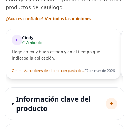
productos del catálogo
¿Yaxa es confiable? Ver todas las opiniones
Cindy
C
Verificado
Llego en muy buen estado y en el tiempo que
indicaba la aplicación.
i
Ohuhu Marcadores de alcohol con punta de pincel – Juego de marcadores artísticos de doble punta con certificación AP para artistas adultos
27 de may de 2026
Información clave del
+
producto