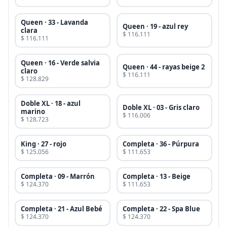
Queen · 33 - Lavanda
Queen · 19 - azul rey
clara
$ 116.111
$ 116.111
Queen · 16 - Verde salvia
Queen · 44 - rayas beige 2
claro
$ 116.111
$ 128.829
Doble XL · 18 - azul
Doble XL · 03 - Gris claro
marino
$ 116.006
$ 128.723
King · 27 - rojo
Completa · 36 - Púrpura
$ 125.056
$ 111.653
Completa · 09 - Marrón
Completa · 13 - Beige
$ 124.370
$ 111.653
Completa · 21 - Azul Bebé
Completa · 22 - Spa Blue
$ 124.370
$ 124.370