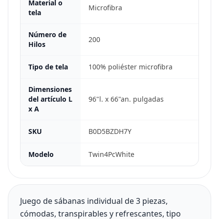
Material o
Microfibra
tela
Número de
200
Hilos
Tipo de tela
100% poliéster microfibra
Dimensiones
del artículo L
96"l. x 66"an. pulgadas
x A
SKU
B0D5BZDH7Y
Modelo
Twin4PcWhite
Juego de sábanas individual de 3 piezas,
cómodas, transpirables y refrescantes, tipo