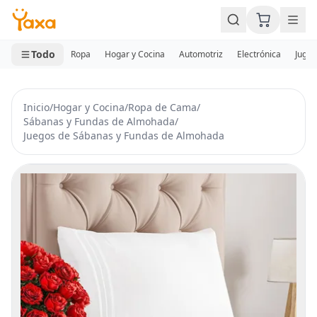
MINI CARRITO
0 productos
Todo
Ropa
Hogar y Cocina
Automotriz
Electrónica
Jugue
Inicio
/
Hogar y Cocina
/
Ropa de Cama
/
Sábanas y Fundas de Almohada
/
Juegos de Sábanas y Fundas de Almohada