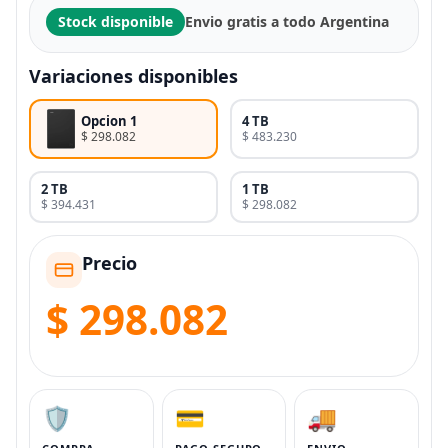
Stock disponible
Envio gratis a todo Argentina
Variaciones disponibles
Opcion 1
4 TB
$ 298.082
$ 483.230
2 TB
1 TB
$ 394.431
$ 298.082
Precio
$ 298.082
🛡️
💳
🚚