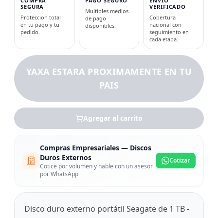
COMPRA
PAGO SEGURO
ENVIO
SEGURA
VERIFICADO
Multiples medios
Proteccion total
Cobertura
de pago
en tu pago y tu
nacional con
disponibles.
pedido.
seguimiento en
cada etapa.
YAXA ESTARA PROXIMAMENTE EN TU
PAIS
Agregar al carrito
Compras Empresariales — Discos
Duros Externos
Cotizar
Cotice por volumen y hable con un asesor
por WhatsApp
Disco duro externo portátil Seagate de 1 TB -