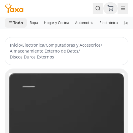
MINI CARRITO
0 productos
Todo
Ropa
Hogar y Cocina
Automotriz
Electrónica
Jugue
Inicio
/
Electrónica
/
Computadoras y Accesorios
/
Almacenamiento Externo de Datos
/
Discos Duros Externos