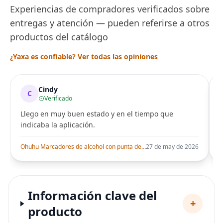
Experiencias de compradores verificados sobre
entregas y atención — pueden referirse a otros
productos del catálogo
¿Yaxa es confiable? Ver todas las opiniones
Cindy
C
Verificado
Llego en muy buen estado y en el tiempo que
indicaba la aplicación.
i
Ohuhu Marcadores de alcohol con punta de pincel – Juego de marcadores artísticos de doble punta con certificación AP para artistas adultos
27 de may de 2026
Información clave del
+
producto