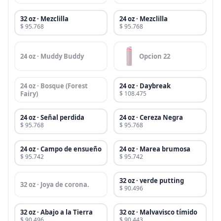
32 oz · Mezclilla
24 oz · Mezclilla
$ 95.768
$ 95.768
24 oz · Muddy Buddy
Opcion 22
24 oz · Bosque (Forest
24 oz · Daybreak
Fairy)
$ 108.475
24 oz · Señal perdida
24 oz · Cereza Negra
$ 95.768
$ 95.768
24 oz · Campo de ensueño
24 oz · Marea brumosa
$ 95.742
$ 95.742
32 oz · verde putting
32 oz · Joya de corona.
$ 90.496
32 oz · Abajo a la Tierra
32 oz · Malvavisco tímido
$ 90.496
$ 90.443