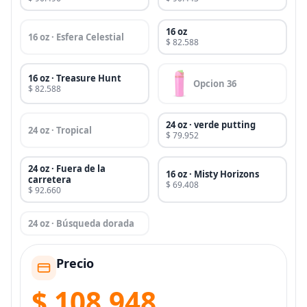
16 oz
16 oz · Esfera Celestial
$ 82.588
16 oz · Treasure Hunt
Opcion 36
$ 82.588
24 oz · verde putting
24 oz · Tropical
$ 79.952
24 oz · Fuera de la
16 oz · Misty Horizons
carretera
$ 69.408
$ 92.660
24 oz · Búsqueda dorada
Precio
$ 108.948