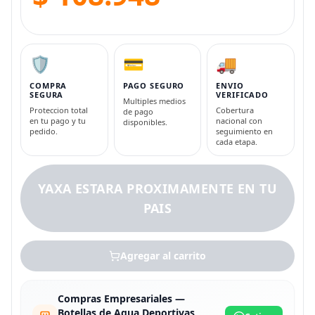
🛡️
💳
🚚
COMPRA
PAGO SEGURO
ENVIO
SEGURA
VERIFICADO
Multiples medios
Proteccion total
Cobertura
de pago
en tu pago y tu
nacional con
disponibles.
pedido.
seguimiento en
cada etapa.
YAXA ESTARA PROXIMAMENTE EN TU
PAIS
Agregar al carrito
Compras Empresariales —
Botellas de Agua Deportivas