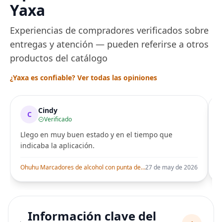
Yaxa
Experiencias de compradores verificados sobre
entregas y atención — pueden referirse a otros
productos del catálogo
¿Yaxa es confiable? Ver todas las opiniones
Cindy
C
Verificado
Llego en muy buen estado y en el tiempo que
indicaba la aplicación.
i
Ohuhu Marcadores de alcohol con punta de pincel – Juego de marcadores artísticos de doble punta con certificación AP para artistas adultos
27 de may de 2026
Información clave del