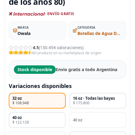
de los años 80)
- ENVÍO GRATIS
MARCA
CATEGORIA
Owala
Botellas de Agua Deportivas
4.5
(130.454 valoraciones)
Valoraciones del producto en su marketplace de origen
Stock disponible
Envio gratis a todo Argentina
Variaciones disponibles
32 oz
16 oz · Todas las bayas
$ 108.948
$ 175.800
40 oz
40 oz
$ 122.128