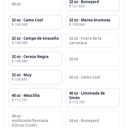
32 oz · Boneyard
40 oz
$ 121.655
32 oz · Camo Cool
32 oz · Marea brumosa
$ 108.948
$ 108.948
32 oz · Campo de ensueño
32 oz · Fuera de la
$ 108.948
carretera
32 oz · Cereza Negra
32 oz
$ 108.948
32 oz · Muy
40 oz · Camo Cool
$ 108.895
40 oz · Limonada de
40 oz · Mezclilla
limón
$ 113.747
$ 113.747
40 oz ·
multicolor/fantasía
24 oz · Boneyard
(Citrus Crush)