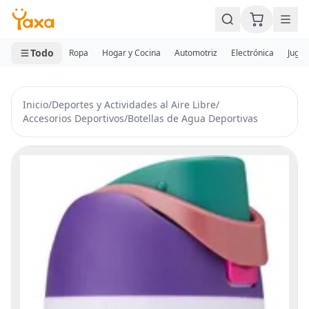
MINI CARRITO
0 productos
Todo
Ropa
Hogar y Cocina
Automotriz
Electrónica
Jugue
Inicio
/
Deportes y Actividades al Aire Libre
/
Accesorios Deportivos
/
Botellas de Agua Deportivas